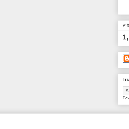
전
1
Tra
Po