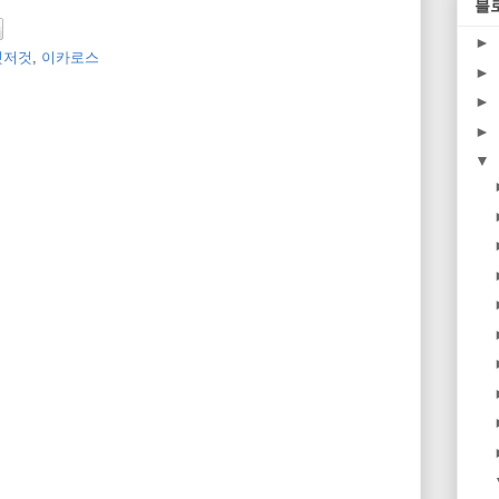
블
►
것저것
,
이카로스
►
►
►
▼