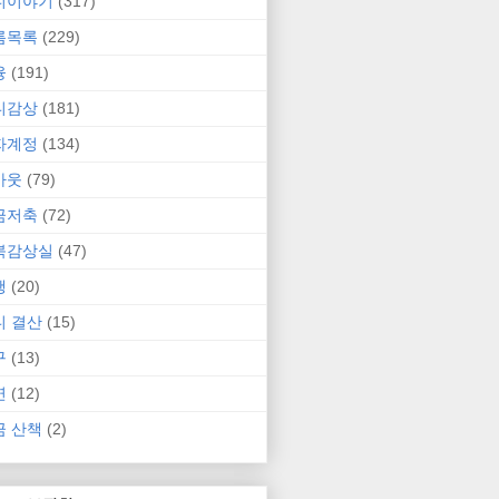
니이야기
(317)
름목록
(229)
융
(191)
니감상
(181)
자계정
(134)
카웃
(79)
금저축
(72)
북감상실
(47)
행
(20)
니 결산
(15)
구
(13)
연
(12)
금 산책
(2)