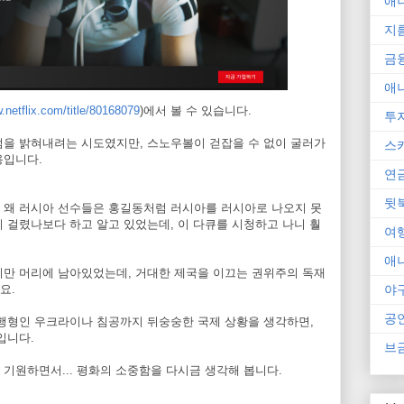
애
지
금
애
.netflix.com/title/80168079
)에서 볼 수 있습니다.
투
점을 밝혀내려는 시도였지만, 스노우볼이 걷잡을 수 없이 굴러가
스
용입니다.
연
뒷
 왜 러시아 선수들은 홍길동처럼 러시아를 러시아로 나오지 못
 걸렸나보다 하고 알고 있었는데, 이 다큐를 시청하고 나니 훨
여
애
지만 머리에 남아있었는데, 거대한 제국을 이끄는 권위주의 독재
야
요.
공
재 진행형인 우크라이나 침공까지 뒤숭숭한 국제 상황을 생각하면,
입니다.
브
기원하면서... 평화의 소중함을 다시금 생각해 봅니다.