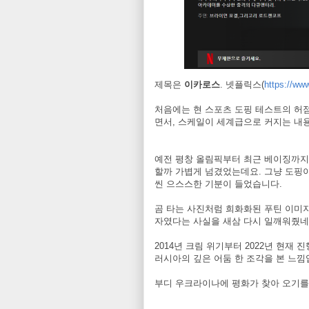
제목은
이카로스
. 넷플릭스(
https://www
처음에는 현 스포츠 도핑 테스트의 허
면서, 스케일이 세계급으로 커지는 내
예전 평창 올림픽부터 최근 베이징까지
할까 가볍게 넘겼었는데요. 그냥 도핑이
씬 으스스한 기분이 들었습니다.
곰 타는 사진처럼 희화화된 푸틴 이미
자였다는 사실을 새삼 다시 일깨워줬네
2014년 크림 위기부터 2022년 현
러시아의 깊은 어둠 한 조각을 본 느낌
부디 우크라이나에 평화가 찾아 오기를 