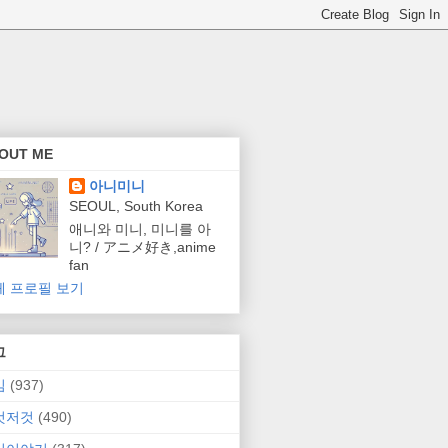
OUT ME
아니미니
SEOUL, South Korea
애니와 미니, 미니를 아
니? / アニメ好き,anime
fan
체 프로필 보기
그
임
(937)
것저것
(490)