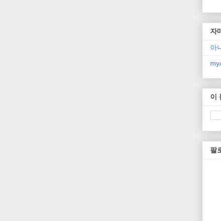
자
아
myA
이
팔