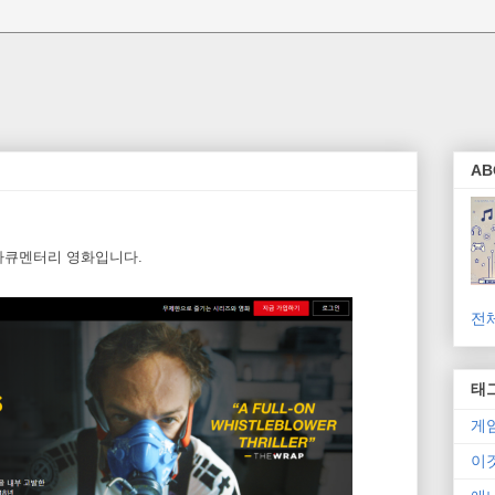
AB
다큐멘터리 영화입니다.
전
태
게
이