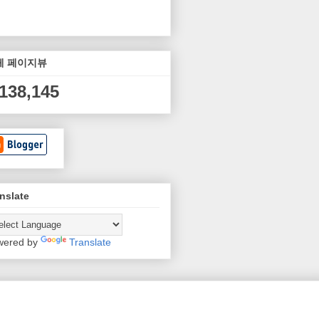
체 페이지뷰
,138,145
nslate
wered by
Translate