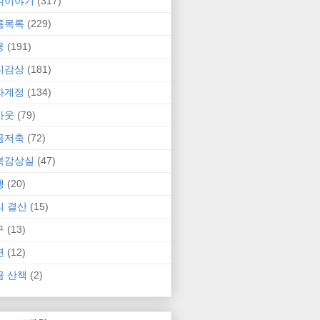
니이야기
(317)
름목록
(229)
융
(191)
니감상
(181)
자계정
(134)
카웃
(79)
금저축
(72)
북감상실
(47)
행
(20)
니 결산
(15)
구
(13)
연
(12)
금 산책
(2)