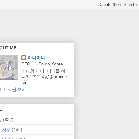
OUT ME
아니미니
SEOUL, South Korea
애니와 미니, 미니를 아
니? / アニメ好き,anime
fan
체 프로필 보기
그
임
(937)
것저것
(490)