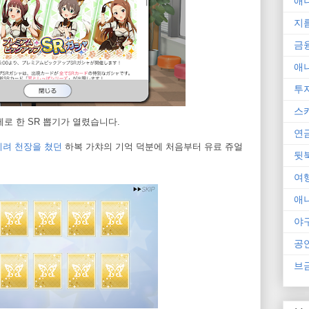
애
지
금
애
투
스
제로 한 SR 뽑기가 열렸습니다.
연
히려 천장을 쳤던
하복 가챠의 기억 덕분에 처음부터 유료 쥬얼
뒷
여
애
야
공
브