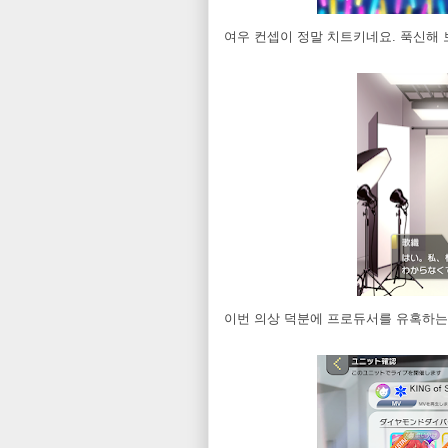
여우 컨셉이 정말 치트키네요. 푹신해
이번 의상 덕분에 프로듀서를 유혹하는 