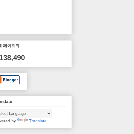
체 페이지뷰
,138,490
nslate
wered by
Translate