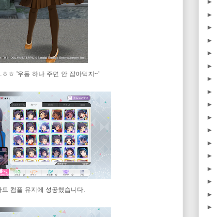
►
►
►
►
►
►
ㅎㅎ '우동 하나 주면 안 잡아먹지~'
►
►
►
►
►
►
►
►
►
카드 컴플 유지에 성공했습니다.
►
►