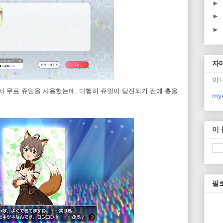
►
►
►
자
아
서 무료 쥬얼을 사용했는데, 다행히 쥬얼이 탕진되기 전에 뽑을
myA
이
팔