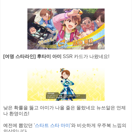
[여명 스타라인] 후타미 아미
SSR 카드가 나왔네요!
낮은 확률을 뚫고 아미가 나올 줄은 몰랐네요 뉴쓰알은 언제
나 환영이죠!
예전에 뽑았던 '
스타트 스타 마미
'와 비슷하게 우주복 느낌의
의상입니다.