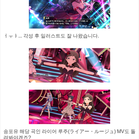
ㅓㅜㅑ... 각성 후 일러스트도 잘 나왔습니다.
송포유 해당 곡인 라이어 루주(ライアー・ルージュ) MV도 돌
려봐야겠죠?