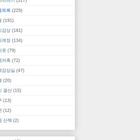
니이야기
(317)
름목록
(229)
융
(191)
니감상
(181)
자계정
(134)
카웃
(79)
금저축
(72)
북감상실
(47)
행
(20)
니 결산
(15)
구
(13)
연
(12)
금 산책
(2)