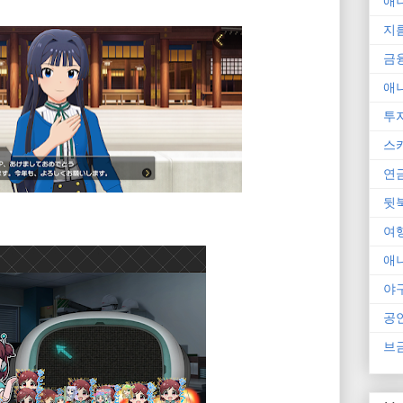
애
지
금
애
투
스
연
뒷
여
애
야
공
브