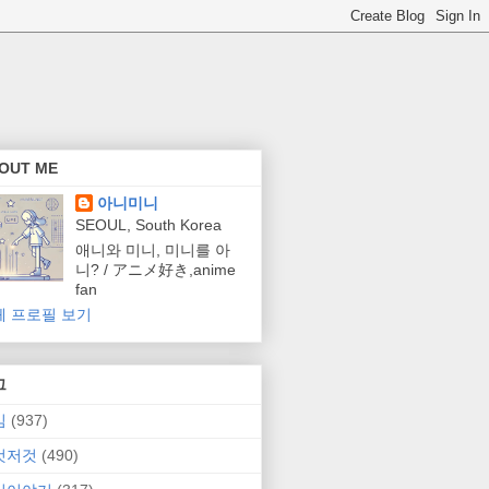
OUT ME
아니미니
SEOUL, South Korea
애니와 미니, 미니를 아
니? / アニメ好き,anime
fan
체 프로필 보기
그
임
(937)
것저것
(490)