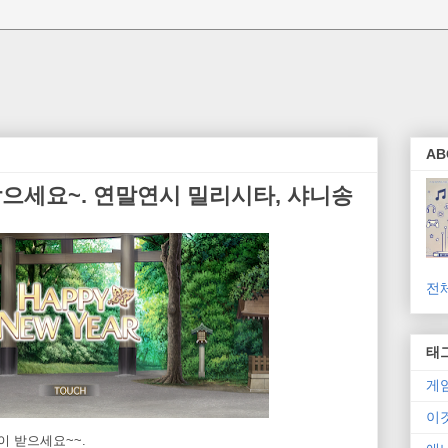
AB
 받으세요~. 연말연시 밀리시타, 샤니송
전
태
게
이
이 받으세요~~.