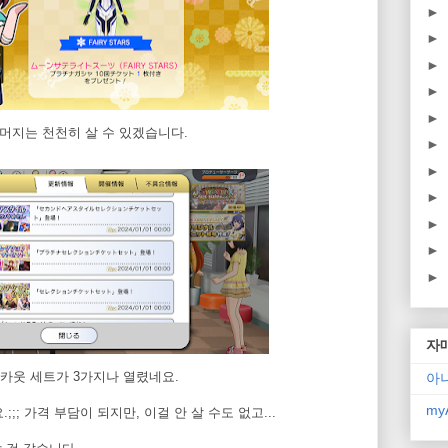
►
►
►
►
►
나머지는 천천히 살 수 있겠습니다.
►
►
►
►
►
►
자
스카웃 세트가 3가지나 열렸네요.
아
myA
;; 가격 부담이 되지만, 이걸 안 살 수도 없고...