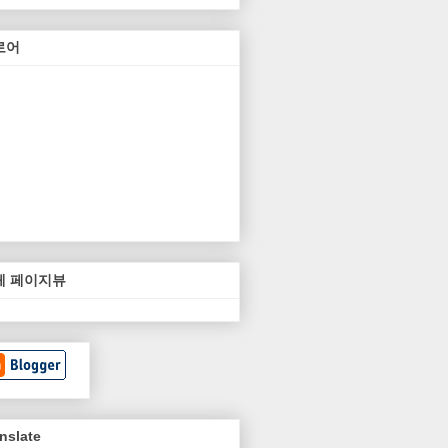
로어
체 페이지뷰
nslate