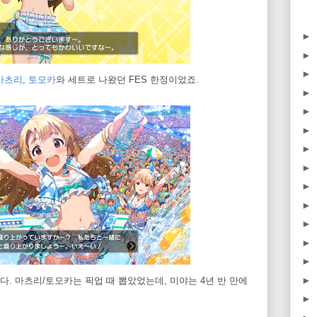
►
►
►
마츠리
,
토모카
와 세트로 나왔던 FES 한정이었죠.
►
►
►
►
►
►
►
►
►
►
►
. 마츠리/토모카는 픽업 때 뽑았었는데, 미야는 4년 반 만에
►