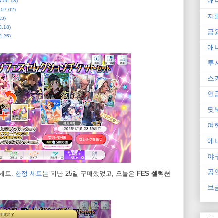
애
06.18)
7.02)
지
3)
.18)
금
.25)
애
투
스
연
뒷
여
애
야
공
 세트.
한정 세트
는 지난 25일 구매했었고, 오늘은
FES 셀렉션
브