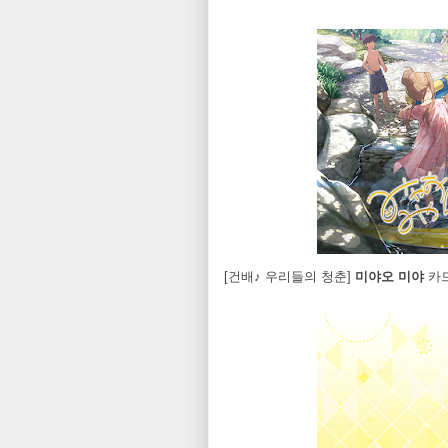
[건배♪ 우리들의 청춘]
미야오 미야
카드