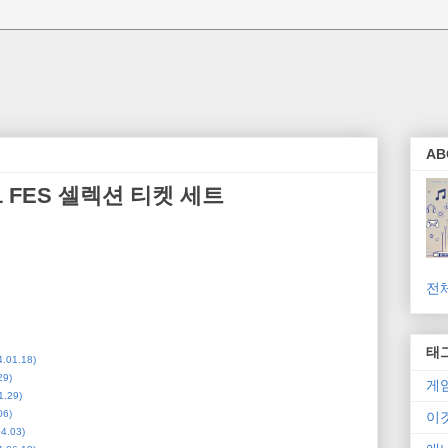
AB
01 FES 셀렉션 티켓 세트
전
태
01.18)
9)
게
.29)
6)
이
.03)