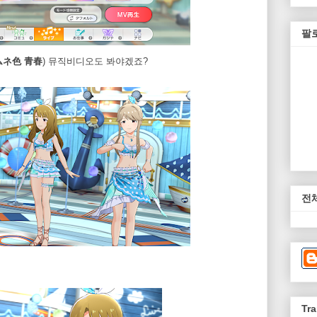
팔
ムネ色 青春
) 뮤직비디오도 봐야겠죠?
전
Tra