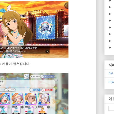
►
►
►
►
►
►
►
►
후 커뮤가 펼쳐집니다.
자
아
myA
이