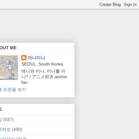
OUT ME
아니미니
SEOUL, South Korea
애니와 미니, 미니를 아
니? / アニメ好き,anime
fan
체 프로필 보기
그
임
(937)
것저것
(490)