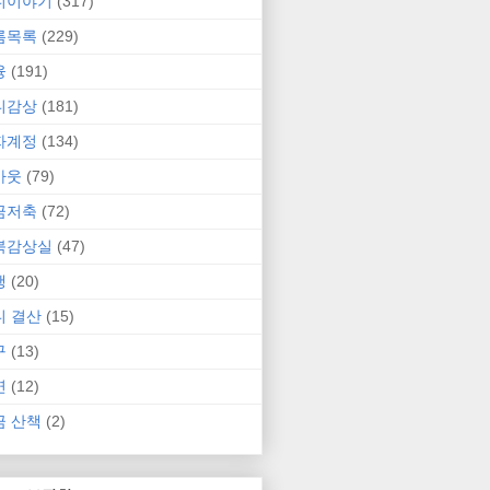
니이야기
(317)
름목록
(229)
융
(191)
니감상
(181)
자계정
(134)
카웃
(79)
금저축
(72)
북감상실
(47)
행
(20)
니 결산
(15)
구
(13)
연
(12)
금 산책
(2)