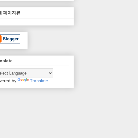
체 페이지뷰
nslate
wered by
Translate