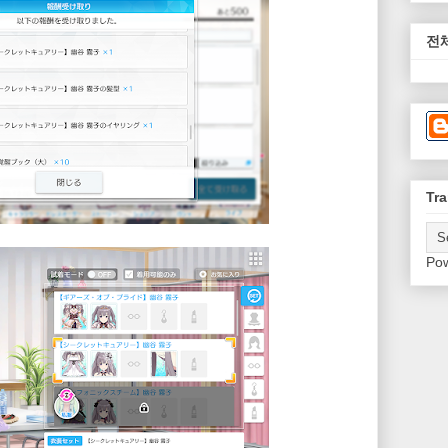
전
Tra
Po