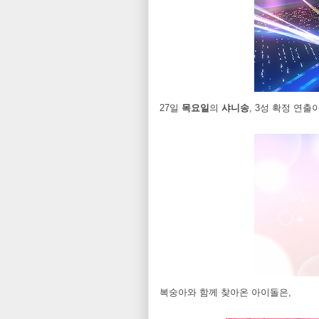
27일
목요일
의
샤니송
, 3성 확정 연
복숭아와 함께 찾아온 아이돌은,