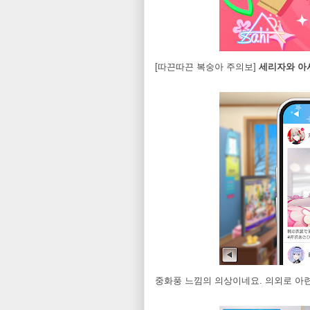
[따끈따끈 복숭아 주의보]
세리자와 아
중화풍 느낌의 의상이네요. 의외로 아