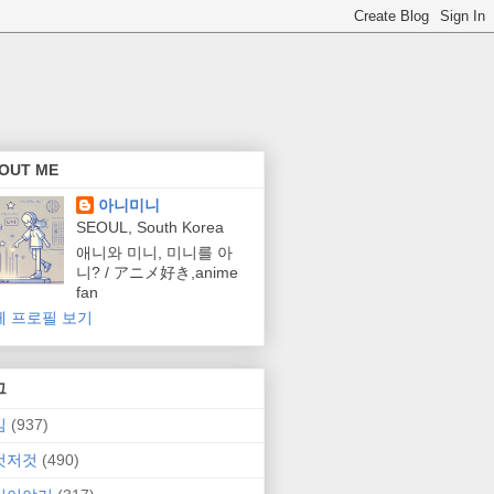
OUT ME
아니미니
SEOUL, South Korea
애니와 미니, 미니를 아
니? / アニメ好き,anime
fan
체 프로필 보기
그
임
(937)
것저것
(490)