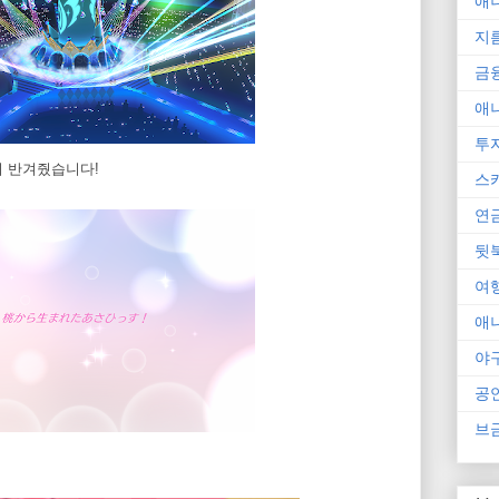
애
지
금
애
투
출이 반겨줬습니다!
스
연
뒷
여
애
야
공
브