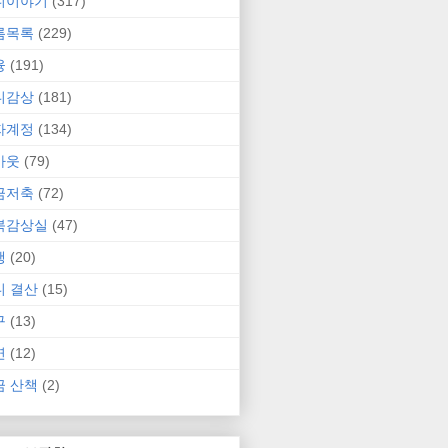
니이야기
(317)
름목록
(229)
융
(191)
니감상
(181)
자계정
(134)
카웃
(79)
금저축
(72)
북감상실
(47)
행
(20)
니 결산
(15)
구
(13)
연
(12)
금 산책
(2)