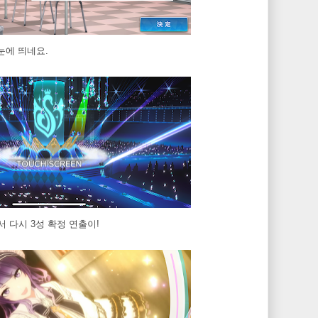
눈에 띄네요.
서 다시 3성 확정 연출이!