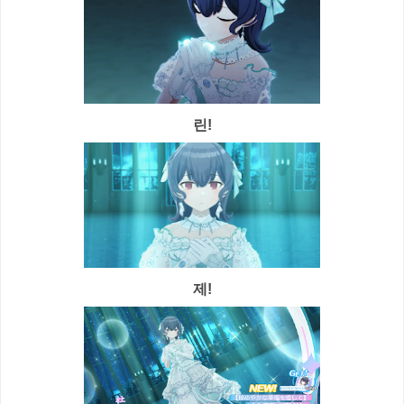
린!
제!