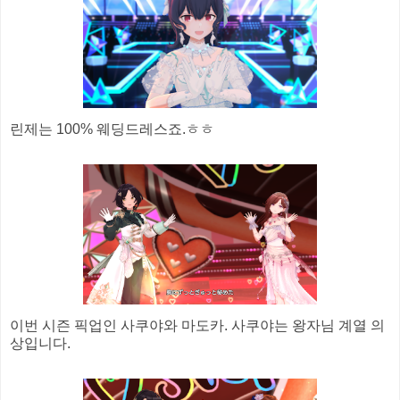
린제는 100% 웨딩드레스죠.ㅎㅎ
이번 시즌 픽업인 사쿠야와 마도카. 사쿠야는 왕자님 계열 의
상입니다.