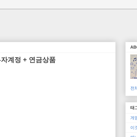
AB
 투자계정 + 연금상품
전
태
게
이