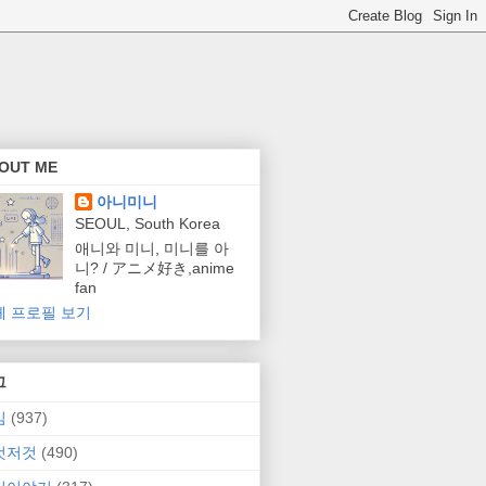
OUT ME
아니미니
SEOUL, South Korea
애니와 미니, 미니를 아
니? / アニメ好き,anime
fan
체 프로필 보기
그
임
(937)
것저것
(490)