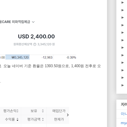
►
►
►
►
►
►
►
►
►
오늘 네이버 기준 환율은 1393.50원으로, 1,400원 전후로 오
►
►
.
►
자
아
myA