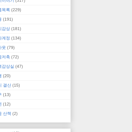
니이야기
(317)
름목록
(229)
융
(191)
니감상
(181)
자계정
(134)
카웃
(79)
금저축
(72)
북감상실
(47)
행
(20)
니 결산
(15)
구
(13)
연
(12)
금 산책
(2)