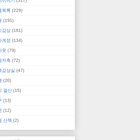
니이야기
(317)
름목록
(229)
융
(191)
니감상
(181)
자계정
(134)
카웃
(79)
금저축
(72)
북감상실
(47)
행
(20)
니 결산
(15)
구
(13)
연
(12)
금 산책
(2)