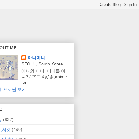
OUT ME
아니미니
SEOUL, South Korea
애니와 미니, 미니를 아
니? / アニメ好き,anime
fan
체 프로필 보기
그
임
(937)
것저것
(490)