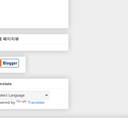
체 페이지뷰
nslate
wered by
Translate