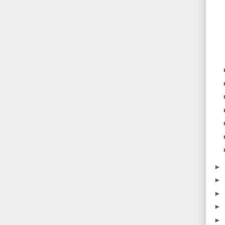
►
►
►
►
►