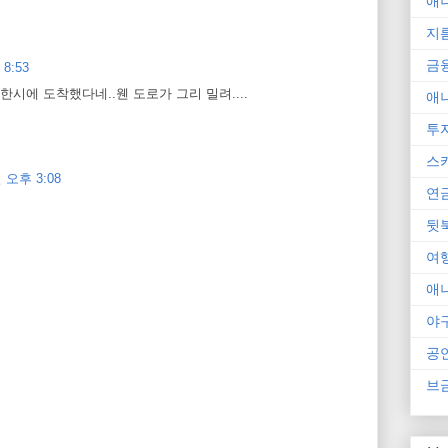
애
지
금
8:53
 한시에 도착했다네..웬 도로가 그리 밀려....
애
투
스
 오후 3:08
연
뒷
여
애
야
공
브