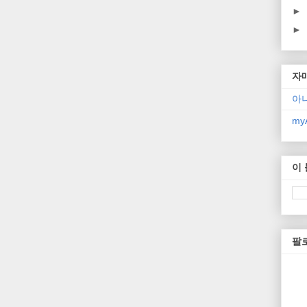
►
►
자
아
myA
이
팔