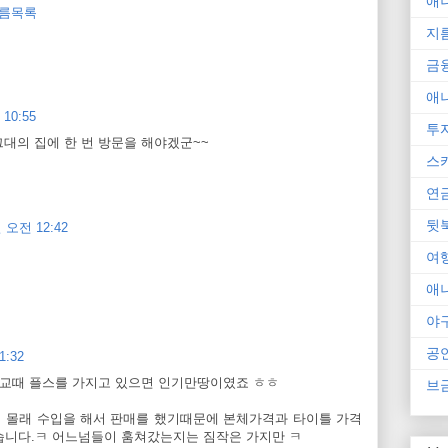
애
름목록
지
금
애
10:55
투
그대의 집에 한 번 방문을 해야겠군~~
스
연
뒷
 오전 12:42
여
애
야
공
1:32
학교때 플스를 가지고 있으면 인기만땅이였죠 ㅎㅎ
브
 몰래 수입을 해서 판매를 했기때문에 본체가격과 타이틀 가격
접었습니다.ㅋ 어느넘들이 훔쳐갔는지는 짐작은 가지만 ㅋ