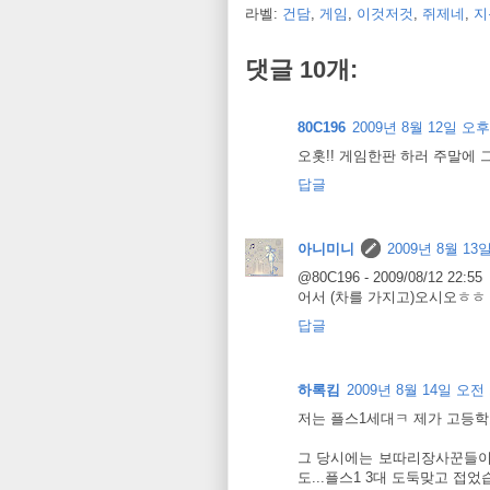
라벨:
건담
,
게임
,
이것저것
,
쥐제네
,
지
댓글 10개:
80C196
2009년 8월 12일 오후 
오홋!! 게임한판 하러 주말에 
답글
아니미니
2009년 8월 13일
@80C196 - 2009/08/12 22:55
어서 (차를 가지고)오시오ㅎㅎ
답글
하록킴
2009년 8월 14일 오전 
저는 플스1세대ㅋ 제가 고등
그 당시에는 보따리장사꾼들이
도...플스1 3대 도둑맞고 