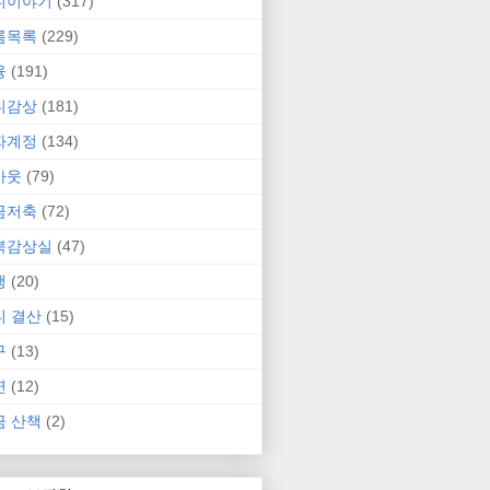
니이야기
(317)
름목록
(229)
융
(191)
니감상
(181)
자계정
(134)
카웃
(79)
금저축
(72)
북감상실
(47)
행
(20)
니 결산
(15)
구
(13)
연
(12)
금 산책
(2)