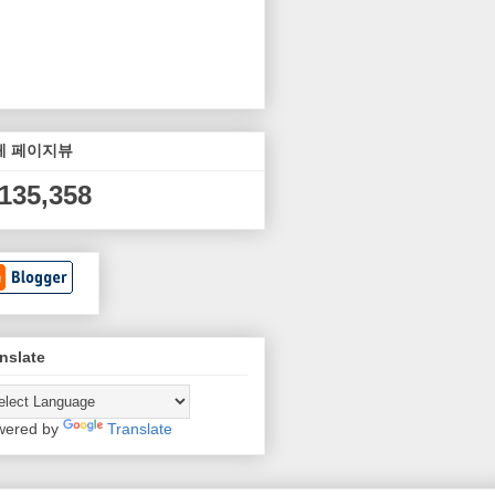
체 페이지뷰
,135,358
nslate
wered by
Translate