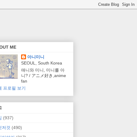
OUT ME
아니미니
SEOUL, South Korea
애니와 미니, 미니를 아
니? / アニメ好き,anime
fan
체 프로필 보기
그
임
(937)
것저것
(490)