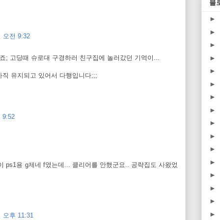
블
►
►
 오전 9:32
►
►
죠; 고딩때 슈로대 구경하러 친구집에 놀러갔던 기억이...
►
직 유지되고 있어서 다행입니다;;;
►
►
►
9:52
►
►
►
►
이 ps1용 g제네 f였는데... 클리어를 안했군요.. 공략집도 사왔었
►
►
►
►
 오후 11:31