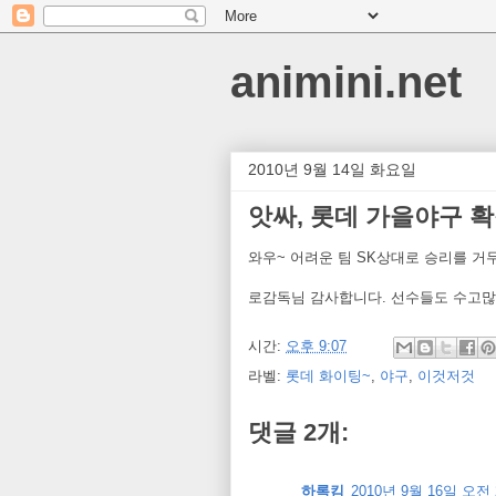
animini.net
2010년 9월 14일 화요일
앗싸, 롯데 가을야구 확
와우~ 어려운 팀 SK상대로 승리를 거
로감독님 감사합니다. 선수들도 수고많았
시간:
오후 9:07
라벨:
롯데 화이팅~
,
야구
,
이것저것
댓글 2개:
하록킴
2010년 9월 16일 오전 