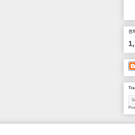
전
1
Tra
Po