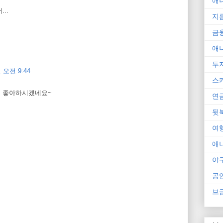
애
..
지
금
애
투
 오전 9:44
스
구를 좋아하시겠네요~
연
뒷
여
애
야
공
브