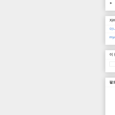
►
자
아
myA
이
팔