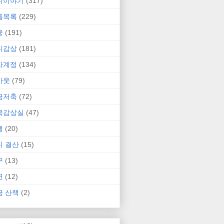
니이야기
(317)
름목록
(229)
융
(191)
니감상
(181)
자계정
(134)
카웃
(79)
금저축
(72)
북감상실
(47)
행
(20)
니 결산
(15)
구
(13)
연
(12)
금 산책
(2)