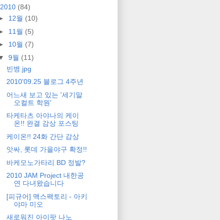
2010
(84)
►
12월
(10)
►
11월
(5)
►
10월
(7)
▼
9월
(11)
빈병.jpg
2010'09.25 블로그 4주년
어느새 보고 있는 '세기말
오컬트 학원'
타케타츠 아야나의 케이
온!! 완결 감상 포스팅
케이온!! 24화 간단 감상
앗싸, 롯데 가을야구 확정!!
바케모노가타리 BD 정발?
2010 JAM Project 내한공
연 다녀왔습니다
[피규어] 맥스팩토리 - 아키
야마 미오
새로워진 아이팟 나노