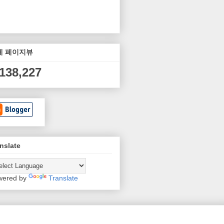
체 페이지뷰
,138,227
nslate
wered by
Translate