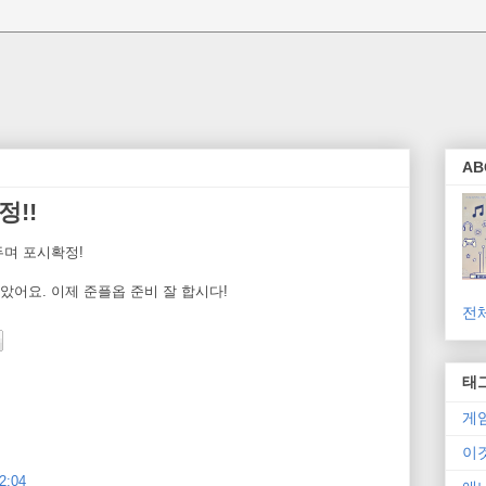
AB
정!!
두며 포시확정!
어요. 이제 준플옵 준비 잘 합시다!
전
태
게
이
2:04