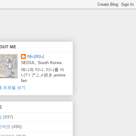
OUT ME
아니미니
SEOUL, South Korea
애니와 미니, 미니를 아
니? / アニメ好き,anime
fan
체 프로필 보기
그
임
(937)
것저것
(490)