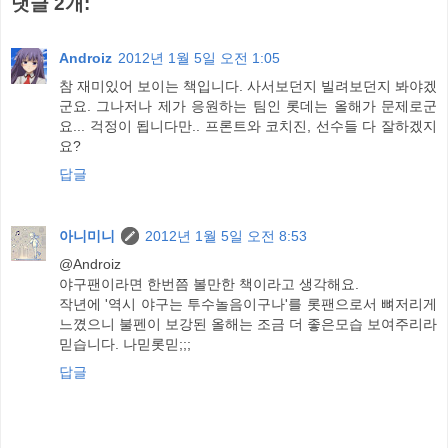
댓글 2개:
Androiz
2012년 1월 5일 오전 1:05
참 재미있어 보이는 책입니다. 사서보던지 빌려보던지 봐야겠
군요. 그나저나 제가 응원하는 팀인 롯데는 올해가 문제로군
요... 걱정이 됩니다만.. 프론트와 코치진, 선수들 다 잘하겠지
요?
답글
아니미니
2012년 1월 5일 오전 8:53
@Androiz
야구팬이라면 한번쯤 볼만한 책이라고 생각해요.
작년에 '역시 야구는 투수놀음이구나'를 롯팬으로서 뼈저리게
느꼈으니 불펜이 보강된 올해는 조금 더 좋은모습 보여주리라
믿습니다. 나믿롯믿;;;
답글