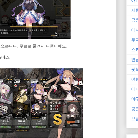
애
지
금
애
투
 얻었습니다. 무료로 풀려서 다행이에요.
스
총이죠.
연
뒷
여
애
야
공
브