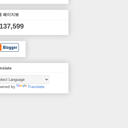
체 페이지뷰
,137,599
nslate
wered by
Translate