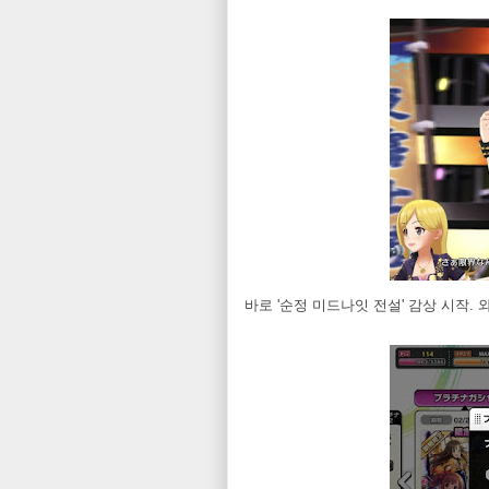
바로 '순정 미드나잇 전설' 감상 시작.