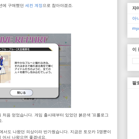
작년에 구매했던
세컨 계정
으로 참아야겠죠.
자
아
myA
이
팔
을 처음 얻었습니다. 게임 출시때부터 있었던 붉은색 '프롤로그
.
코믹스에서도 나왔던 의상이라 반가웠습니다. 지금은 토모카 1명뿐이
지 어서 나왔으면 좋겠네요.