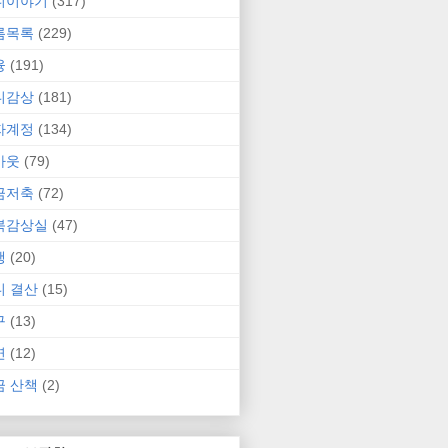
니이야기
(317)
름목록
(229)
융
(191)
니감상
(181)
자계정
(134)
카웃
(79)
금저축
(72)
북감상실
(47)
행
(20)
니 결산
(15)
구
(13)
연
(12)
금 산책
(2)