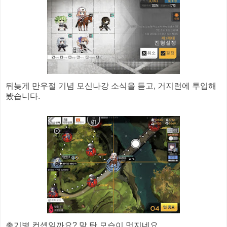
뒤늦게 만우절 기념 모신나강 소식을 듣고, 거지런에 투입해
봤습니다.
총기병 컨셉일까요? 말 탄 모습이 멋지네요.