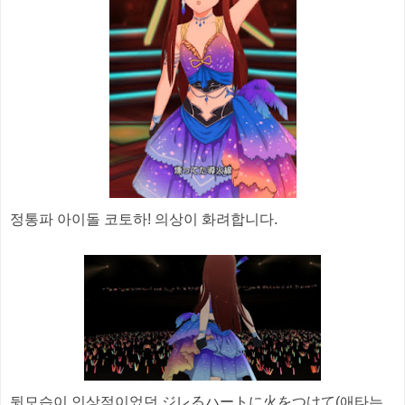
정통파 아이돌 코토하! 의상이 화려합니다.
뒷모습이 인상적이었던 ジレるハートに火をつけて(애타는