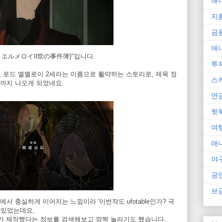
애
지
금
애
・エルメロイⅡ世の事件簿)"입니다.
투
, 로드 엘멜로이 2세라는 이름으로 활약하는 스토리로, 제목 정
스
까지 나오게 되었네요.
연
뒷
여
애
야
공
브
 충실하게 이어지는 느낌이라 '이번작도 ufotable인가? 극
 있었는데요,
립)가 제작했다는 정보를 검색해보고 깜짝 놀라기도 했습니다.