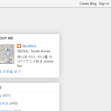
OUT ME
아니미니
SEOUL, South Korea
애니와 미니, 미니를 아
니? / アニメ好き,anime
fan
체 프로필 보기
그
임
(937)
것저것
(490)