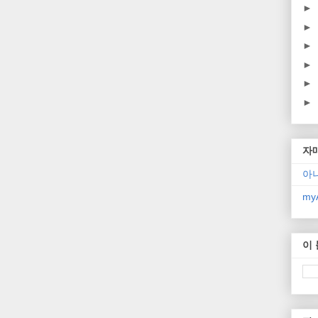
►
►
►
►
►
►
자
아
myA
이