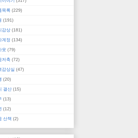
니이야기
(317)
름목록
(229)
융
(191)
니감상
(181)
자계정
(134)
카웃
(79)
금저축
(72)
북감상실
(47)
행
(20)
니 결산
(15)
구
(13)
연
(12)
금 산책
(2)