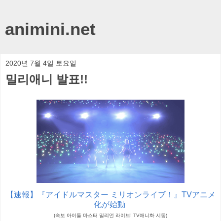
animini.net
2020년 7월 4일 토요일
밀리애니 발표!!
【速報】『アイドルマスター ミリオンライブ！』TVアニメ
化が始動
(속보 아이돌 마스터 밀리언 라이브! TV애니화 시동)