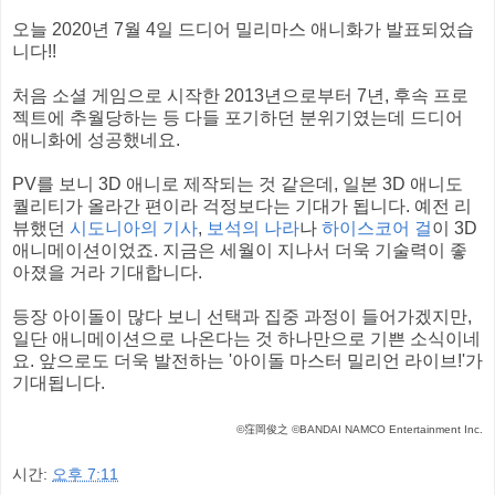
오늘 2020년 7월 4일 드디어 밀리마스 애니화가 발표되었습
니다!!
처음 소셜 게임으로 시작한 2013년으로부터 7년, 후속 프로
젝트에 추월당하는 등 다들 포기하던 분위기였는데 드디어
애니화에 성공했네요.
PV를 보니 3D 애니로 제작되는 것 같은데, 일본 3D 애니도
퀄리티가 올라간 편이라 걱정보다는 기대가 됩니다. 예전 리
뷰했던
시도니아의 기사
,
보석의 나라
나
하이스코어 걸
이 3D
애니메이션이었죠. 지금은 세월이 지나서 더욱 기술력이 좋
아졌을 거라 기대합니다.
등장 아이돌이 많다 보니 선택과 집중 과정이 들어가겠지만,
일단 애니메이션으로 나온다는 것 하나만으로 기쁜 소식이네
요. 앞으로도 더욱 발전하는 '아이돌 마스터 밀리언 라이브!'가
기대됩니다.
©窪岡俊之 ©BANDAI NAMCO Entertainment Inc.
시간:
오후 7:11