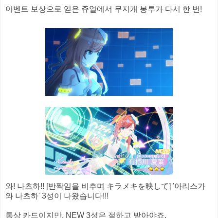
이벤트 보상으로 얻은 쥬얼에서 무지개 봉투가 다시 한 번!
와! 나츠하!! [반짝임을 비추며 キラメキを映して] '아리스가
와 나츠하' 3성이 나왔습니다!!!
통상 카드이지만, NEW 3성은 절하고 받아야죠.