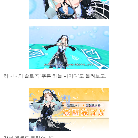
히나나의 솔로곡 '푸른 하늘 사이다'도 돌려보고,