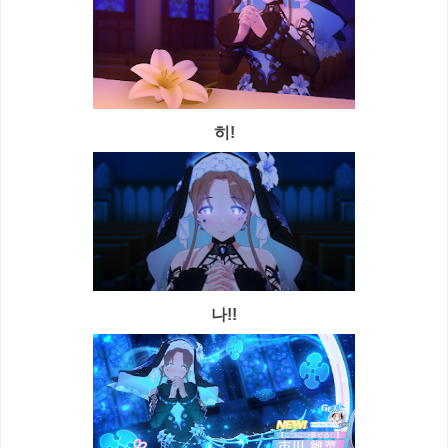
히!
나!!