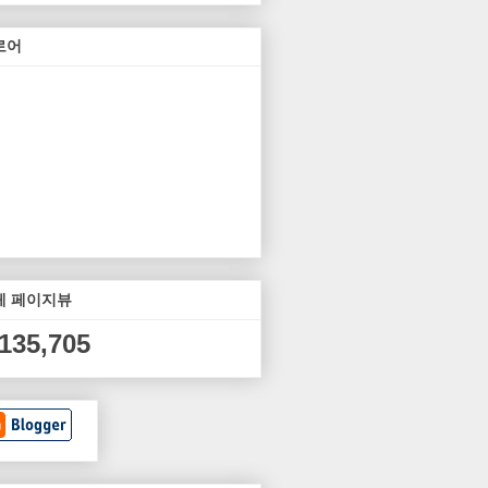
로어
체 페이지뷰
,135,705