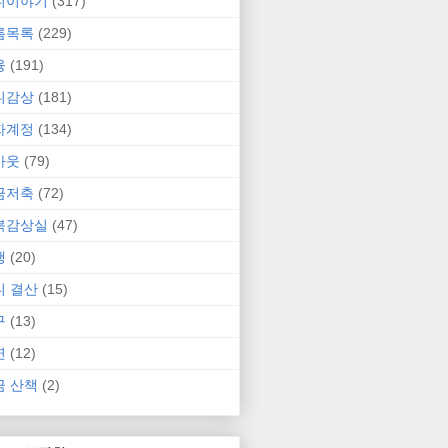
니이야기
(317)
름목록
(229)
융
(191)
니감상
(181)
자계정
(134)
카웃
(79)
금저축
(72)
북감상실
(47)
행
(20)
니 결산
(15)
구
(13)
연
(12)
금 산책
(2)