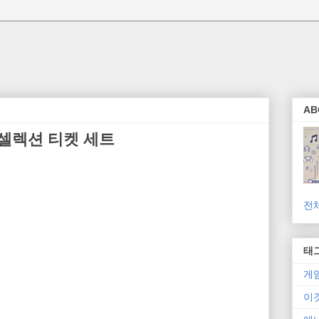
AB
월 셀렉션 티켓 세트
전
태
게
이