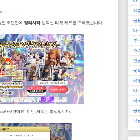
애
지
)
금
오늘은 오랜만에
밀리시타
셀렉션 티켓 세트를 구매했습니다.
애
투
스
연
뒷
여
애
야
공
 스카웃인데요, 이번 세트는 통상입니다.
브