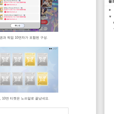
블
►
▼
선택권과 픽업 10연차가 포함된 구성.
 10연 티켓은 노쓰알로 끝났네요.