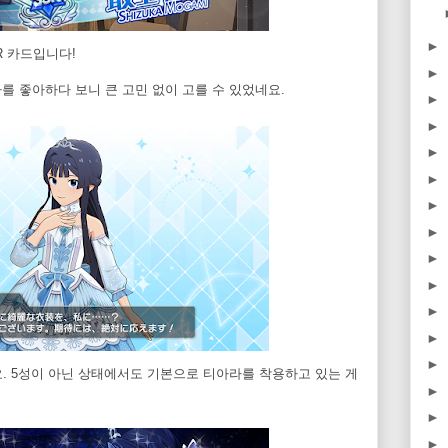
►
SR 카드입니다!
►
를 좋아하다 보니 큰 고민 없이 고를 수 있었네요.
►
►
►
►
►
►
►
►
►
►
►
. 5성이 아닌 상태에서도 기본으로 티아라를 착용하고 있는 게
►
►
►