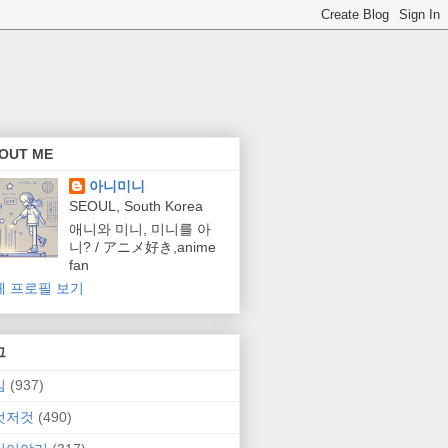
OUT ME
아니미니
SEOUL, South Korea
애니와 미니, 미니를 아
니? / アニメ好き,anime
fan
체 프로필 보기
그
임
(937)
것저것
(490)