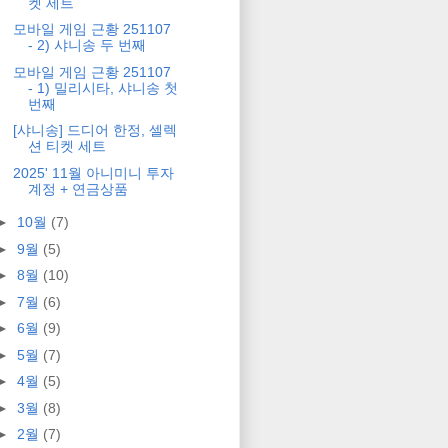
켓 세트
모바일 게임 근황 251107
- 2) 샤니송 두 번째
모바일 게임 근황 251107
- 1) 밀리시타, 샤니송 첫
번째
[샤니송] 드디어 한정, 셀렉
션 티켓 세트
2025' 11월 아니미니 투자
계정 + 연금상품
►
10월
(7)
►
9월
(5)
►
8월
(10)
►
7월
(6)
►
6월
(9)
►
5월
(7)
►
4월
(5)
►
3월
(8)
►
2월
(7)