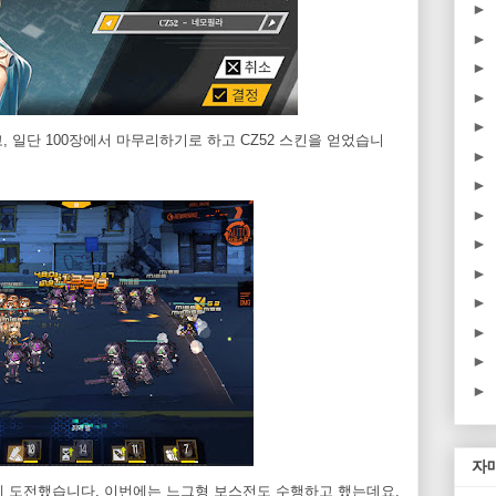
►
►
►
►
►
고, 일단 100장에서 마무리하기로 하고 CZ52 스킨을 얻었습니
►
►
►
►
►
►
►
►
►
자
에 도전했습니다. 이번에는 느그형 보스전도 수행하고 했는데요,