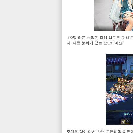
600장 히든 천장은 감히 엄두도 못 내
다. 나름 분위기 있는 모습이네요.
주말을 맞아 다시 한번 혼돈폐막 히든