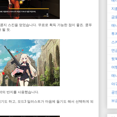
애
지
금
 콩지 스킨을 얻었습니다. 무료로 획득 가능한 점이 좋죠. 쿵푸
애
 될 듯.
투
스
연
뒷
여
애
야
공
서약의 반지를 사용했습니다.
브
적이기도 하고, 모드3 일러스트가 마음에 들기도 해서 선택하게 되