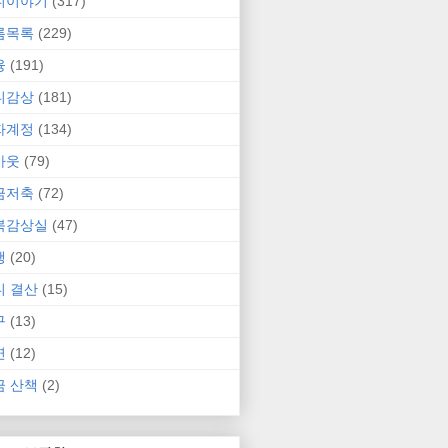
니이야기
(317)
름목록
(229)
융
(191)
니감상
(181)
자계정
(134)
카웃
(79)
금저축
(72)
북감상실
(47)
행
(20)
니 결산
(15)
구
(13)
연
(12)
금 산책
(2)