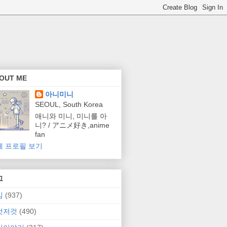
OUT ME
아니미니
SEOUL, South Korea
애니와 미니, 미니를 아
니? / アニメ好き,anime
fan
체 프로필 보기
그
임
(937)
것저것
(490)