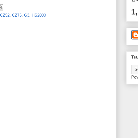
1
CZ52
,
CZ75
,
G3
,
HS2000
Tra
Po