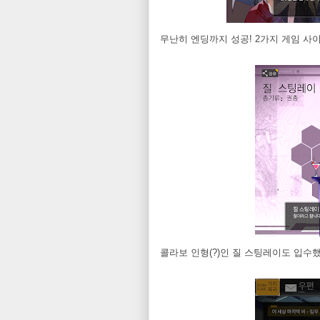
무난히 엔딩까지 성공! 2가지 게임 
콜라보 인형(?)인 질 스팅레이도 입수