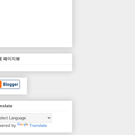
체 페이지뷰
nslate
wered by
Translate