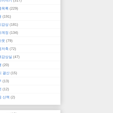
니이야기
(317)
름목록
(229)
융
(191)
니감상
(181)
자계정
(134)
카웃
(79)
금저축
(72)
북감상실
(47)
행
(20)
니 결산
(15)
구
(13)
연
(12)
금 산책
(2)