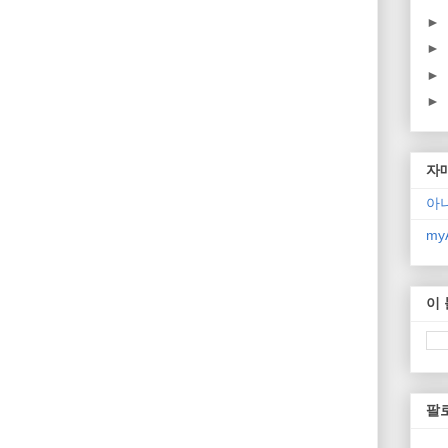
►
►
►
►
자
아
myA
이
팔