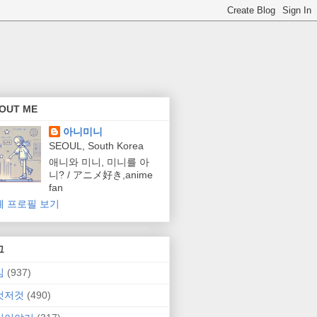
OUT ME
아니미니
SEOUL, South Korea
애니와 미니, 미니를 아
니? / アニメ好き,anime
fan
체 프로필 보기
그
임
(937)
것저것
(490)