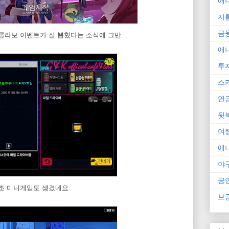
애
지
금
의 콜라보 이벤트가 잘 뽑혔다는 소식에 그만...
애
투
스
연
뒷
여
애
야
공
제조 미니게임도 생겼네요.
브