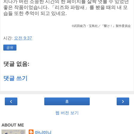
지나가 버린 소중한 시간의 한 페이지를 살짝 엿볼 수 있었던
좋은 작품이었습니다. 「리즈와 파랑새」를 봤을 때의 내 모
습들 또한 추억이 되고 있네요.
©武田綾乃・宝島社／『響け！』製作委員会
시간:
오전 9:37
공유
댓글 없음:
댓글 쓰기
‹
›
홈
웹 버전 보기
ABOUT ME
아니미니