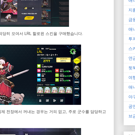
애
지
금
애
 적당히 모여서 LRL 할로윈 스킨을 구매했습니다.
투
스
연
뒷
여
애
야
공
제 전장에서 꺼내는 경우는 거의 없고, 주로 군수를 담당하고
브