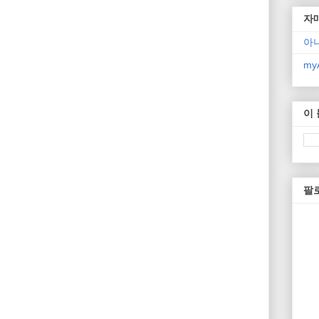
자
아
myA
이
팔