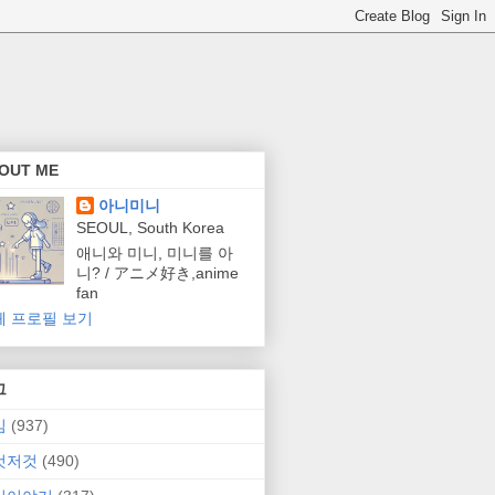
OUT ME
아니미니
SEOUL, South Korea
애니와 미니, 미니를 아
니? / アニメ好き,anime
fan
체 프로필 보기
그
임
(937)
것저것
(490)