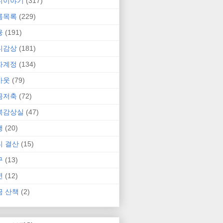
니이야기
(317)
름목록
(229)
융
(191)
니감상
(181)
자계정
(134)
카웃
(79)
금저축
(72)
북감상실
(47)
행
(20)
니 결산
(15)
구
(13)
연
(12)
금 산책
(2)