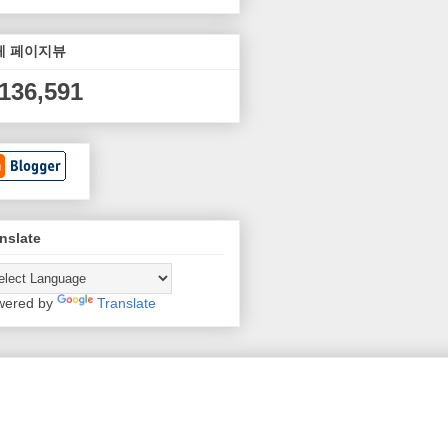
체 페이지뷰
,136,591
nslate
wered by
Translate