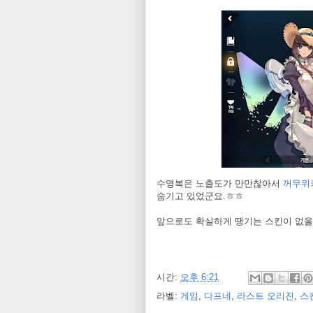
수영복은 노출도가 만만찮아서
꺼무위
숨기고 있었군요.ㅎㅎ
앞으로도 확실하게 땡기는 스킨이 없을 
시간:
오후 6:21
라벨:
게임
,
다프네
,
라스트 오리진
,
스