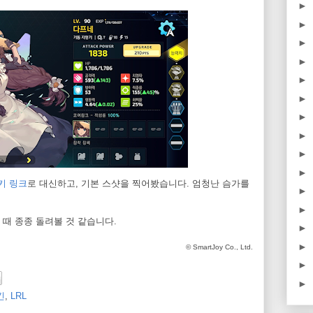
►
►
►
►
►
►
►
►
►
►
키 링크
로 대신하고, 기본 스샷을 찍어봤습니다. 엄청난 슴가를
►
►
때 종종 돌려볼 것 같습니다.
►
►
© SmartJoy Co., Ltd.
►
►
킨
,
LRL