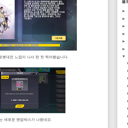
블
►
►
►
►
►
►
▼
로봇대전 느낌이 나서 한 컷 찍어봤습니다.
있는 새로운 랜덤박스가 나왔네요.