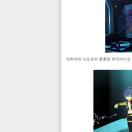
치하야와 사요코의 훈훈한 뮤직비디오