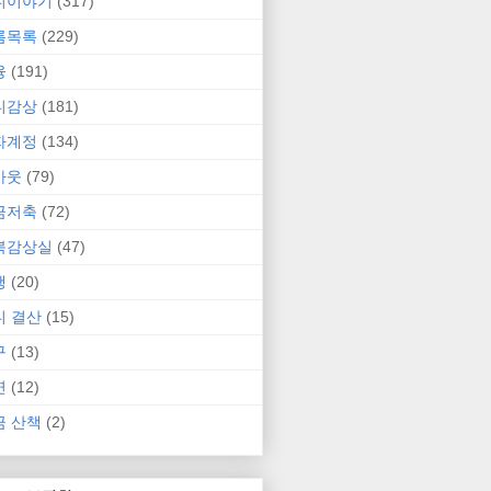
니이야기
(317)
름목록
(229)
융
(191)
니감상
(181)
자계정
(134)
카웃
(79)
금저축
(72)
북감상실
(47)
행
(20)
니 결산
(15)
구
(13)
연
(12)
금 산책
(2)