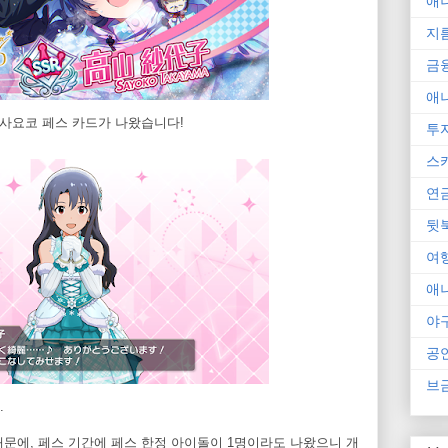
애
지
금
애
 사요코 페스 카드가 나왔습니다!
투
스
연
뒷
여
애
야
공
브
.
문에, 페스 기간에 페스 한정 아이돌이 1명이라도 나왔으니 개