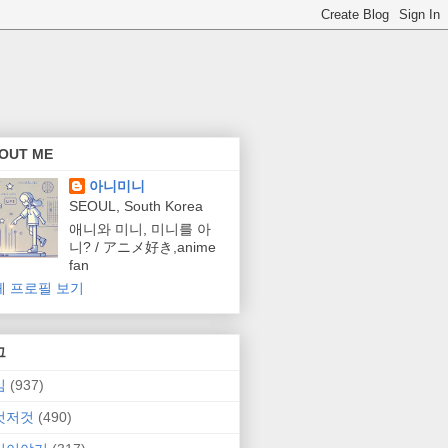
OUT ME
아니미니
SEOUL, South Korea
애니와 미니, 미니를 아
니? / アニメ好き,anime
fan
체 프로필 보기
그
임
(937)
것저것
(490)