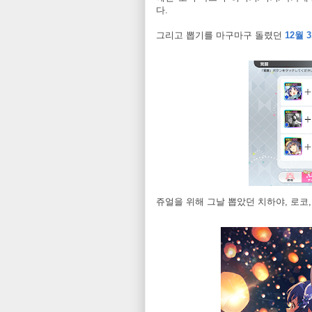
다.
그리고 뽑기를 마구마구 돌렸던
12월 
쥬얼을 위해 그날 뽑았던 치하야, 로코