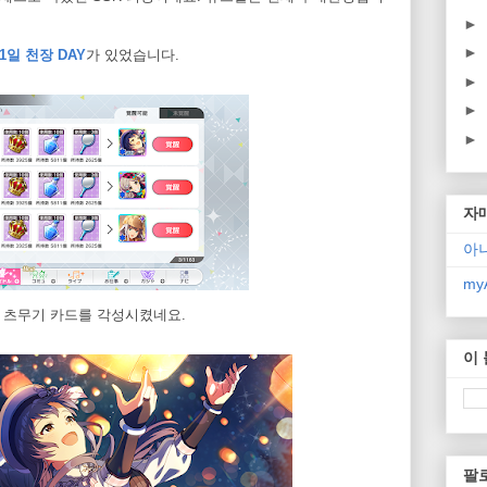
►
►
31일 천장 DAY
가 있었습니다.
►
►
►
자
아
myA
, 츠무기 카드를 각성시켰네요.
이
팔