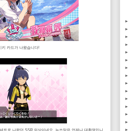
►
►
►
►
히비키 카드가 나왔습니다!
►
►
►
►
►
►
►
►
►
►
►
네 세트로 나왔던 SSR 의상이네요. 뉴쓰알은 언제나 대환영입니