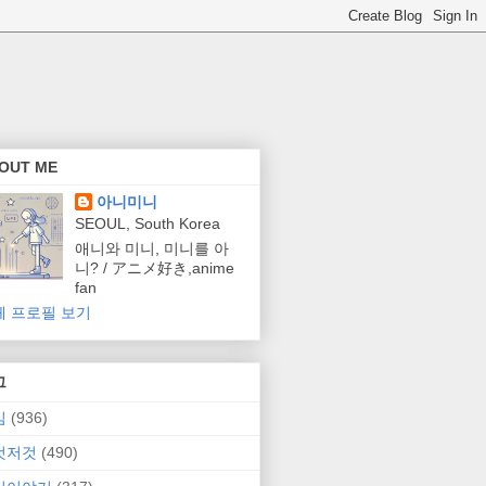
OUT ME
아니미니
SEOUL, South Korea
애니와 미니, 미니를 아
니? / アニメ好き,anime
fan
체 프로필 보기
그
임
(936)
것저것
(490)