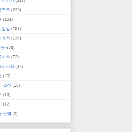
니이야기
(317)
름목록
(229)
융
(191)
니감상
(181)
자계정
(134)
카웃
(79)
금저축
(72)
북감상실
(47)
행
(20)
니 결산
(15)
구
(13)
연
(12)
금 산책
(2)