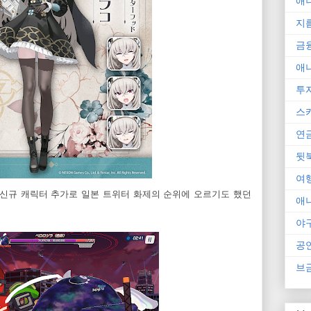
애
지
금
애
투
스
연
뒷
여
. 신규 캐릭터 추가로 일본 트위터 화제의 순위에 오르기도 했던
애
야
공
브