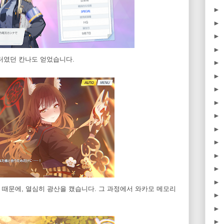
►
►
►
►
터였던 칸나도 얻었습니다.
►
►
►
►
►
►
►
►
►
►
때문에, 열심히 광산을 캤습니다. 그 과정에서 와카모 메모리
►
►
►