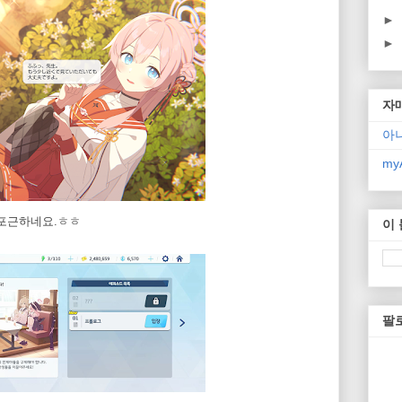
►
►
자
아
myA
 포근하네요.ㅎㅎ
이
팔