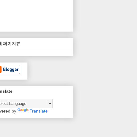
체 페이지뷰
nslate
wered by
Translate