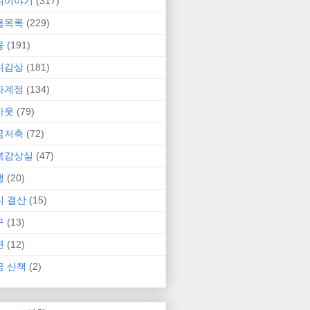
니이야기
(317)
름목록
(229)
융
(191)
니감상
(181)
자계정
(134)
카웃
(79)
금저축
(72)
북감상실
(47)
행
(20)
니 결산
(15)
구
(13)
연
(12)
금 산책
(2)