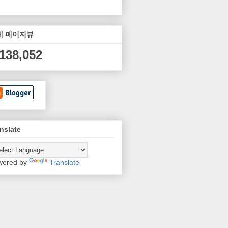
체 페이지뷰
,138,052
nslate
wered by
Translate