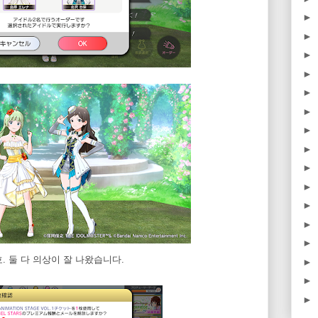
►
►
►
►
►
►
►
►
►
►
►
►
►
. 둘 다 의상이 잘 나왔습니다.
►
►
►