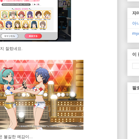
자
아
myA
지 질렀네요.
이
팔
 불길한 예감이...