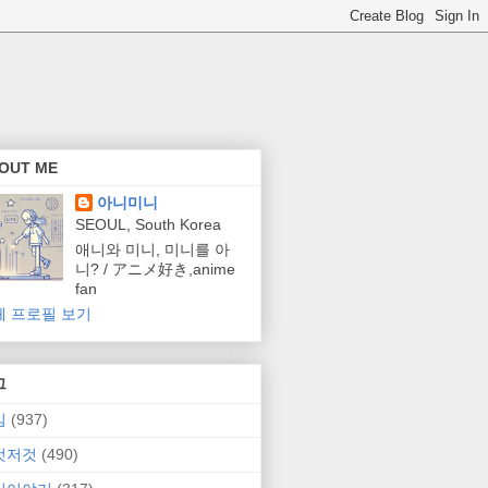
OUT ME
아니미니
SEOUL, South Korea
애니와 미니, 미니를 아
니? / アニメ好き,anime
fan
체 프로필 보기
그
임
(937)
것저것
(490)