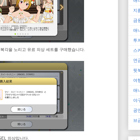
애
지
금
애
투
HS 복각을 노리고 유료 의상 세트를 구매했습니다.
스
연
뒷
여
애
야
공
브
NGEL 의상입니다.