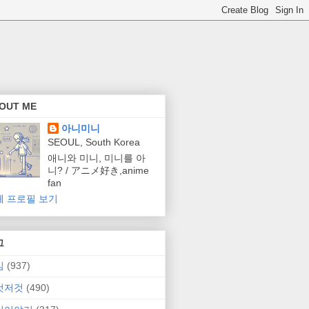
OUT ME
아니미니
SEOUL, South Korea
애니와 미니, 미니를 아
니? / アニメ好き,anime
fan
체 프로필 보기
그
임
(937)
것저것
(490)