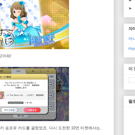
►
►
자
아
myA
고마워!
이
팔
키 송포유 카드를 골랐었죠. 다시 도전한 10연 티켓에서는,