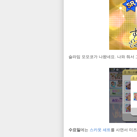
슬라임 모모코가 나왔네요. 나와 줘서 
수요일
에는
스카웃 세트
를 사면서 미즈