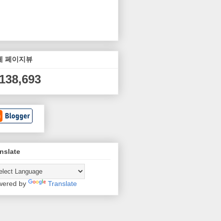
체 페이지뷰
,138,693
nslate
wered by
Translate