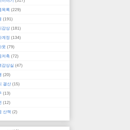
니이야기
(317)
름목록
(229)
융
(191)
니감상
(181)
자계정
(134)
카웃
(79)
금저축
(72)
북감상실
(47)
행
(20)
니 결산
(15)
구
(13)
연
(12)
금 산책
(2)