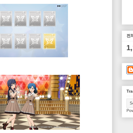
전
1
Tra
Po