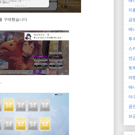
애
지
금
트를 구매했습니다.
애
투
스
연
뒷
여
,
애
야
공
브