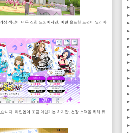
►
►
의상 색감이 너무 진한 느낌이지만, 이런 올드한 느낌이 밀리마
►
►
►
►
►
►
►
►
►
►
►
►
렸습니다. 라인업이 조금 아쉽기는 하지만, 천장 스택을 위해 유
►
►