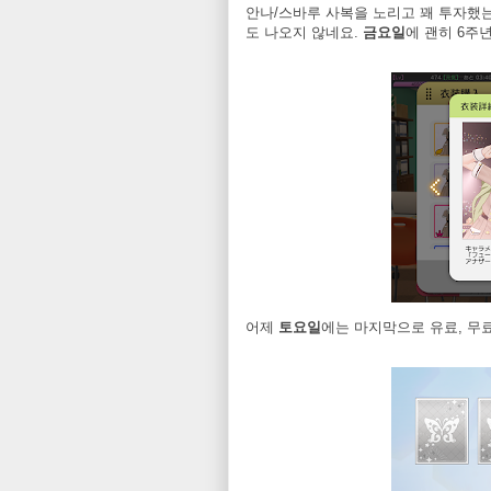
안나/스바루 사복을 노리고 꽤 투자했
도 나오지 않네요.
금요일
에 괜히 6주
어제
토요일
에는 마지막으로 유료, 무