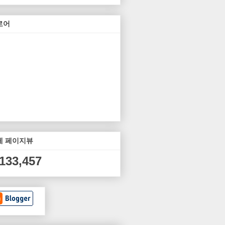
로어
체 페이지뷰
,133,457