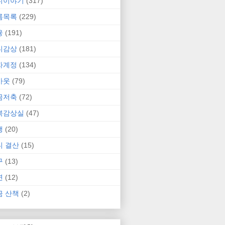
니이야기
(317)
름목록
(229)
융
(191)
니감상
(181)
자계정
(134)
카웃
(79)
금저축
(72)
북감상실
(47)
행
(20)
니 결산
(15)
구
(13)
연
(12)
금 산책
(2)