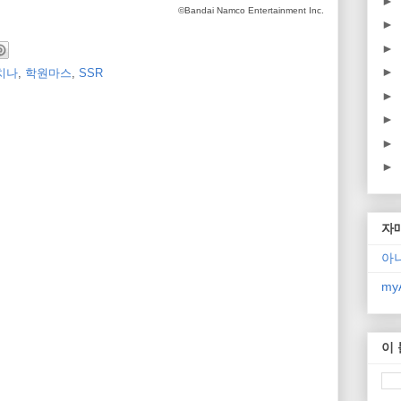
►
©Bandai Namco Entertainment Inc.
►
►
►
치나
,
학원마스
,
SSR
►
►
►
►
자
아
myA
이