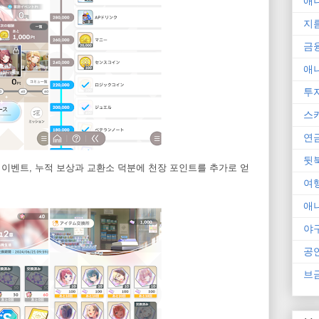
애
지
금
애
투
스
연
뒷
 이벤트, 누적 보상과 교환소 덕분에 천장 포인트를 추가로 얻
여
애
야
공
브