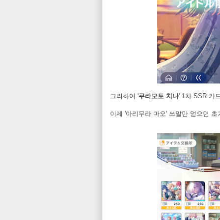
그리하여 '
쿠라모토 치나
' 1차 SSR
이제 '아리무라 마오' 쓰알만 얻으면 초