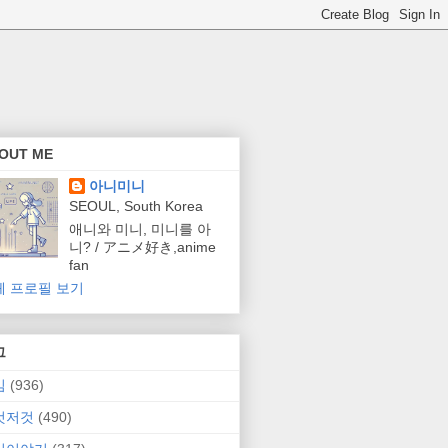
OUT ME
아니미니
SEOUL, South Korea
애니와 미니, 미니를 아
니? / アニメ好き,anime
fan
체 프로필 보기
그
임
(936)
것저것
(490)