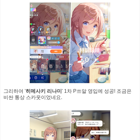
그리하여 '
히메사키 리나미
' 1차 P쓰알 영입에 성공! 조금은
비싼 통상 스카웃이었네요.