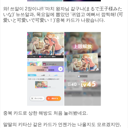
와! 쓰알이 2장이나!! '마치 왕자님 같구나(まるで王子様みた
いな)' 뉴쓰알과, 목요일에 뽑았던 '귀엽고 예뻐서 깜찍해! (可
愛いと可愛いで可愛い！)'중복 카드가 나왔습니다.
중복 카드로 상한 해방도 처음 눌러봤네요.
말딸의 키타산 같은 카드가 언젠가는 나올지도 모르겠지만,