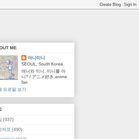
OUT ME
아니미니
SEOUL, South Korea
애니와 미니, 미니를 아
니? / アニメ好き,anime
fan
체 프로필 보기
그
임
(937)
것저것
(490)