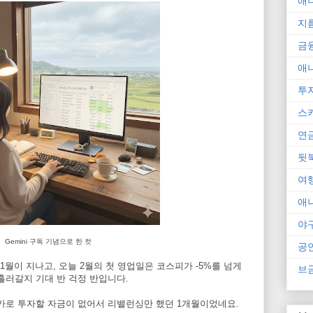
애
지
금
애
투
스
연
뒷
여
애
야
Gemini 구독 기념으로 한 컷
공
1월이 지나고, 오늘 2월의 첫 영업일은 코스피가 -5%를 넘게
브
흘러갈지 기대 반 걱정 반입니다.
추가로 투자할 자금이 없어서 리밸런싱만 했던 1개월이었네요.