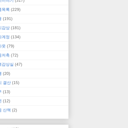
니이야기
(317)
름목록
(229)
융
(191)
니감상
(181)
자계정
(134)
카웃
(79)
금저축
(72)
북감상실
(47)
행
(20)
니 결산
(15)
구
(13)
연
(12)
금 산책
(2)