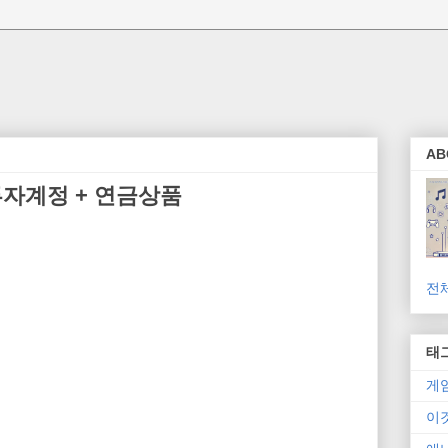
AB
 투자계정 + 연금상품
전
태
게
이