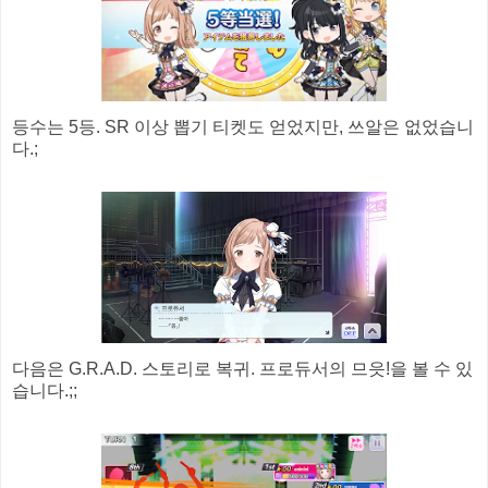
등수는 5등. SR 이상 뽑기 티켓도 얻었지만, 쓰알은 없었습니
다.;
다음은 G.R.A.D. 스토리로 복귀. 프로듀서의 므읏!을 볼 수 있
습니다.;;