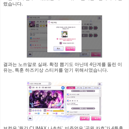
렸습니다.
결과는 노쓰알로 실패. 확정 뽑기도 아닌데 4단계를 돌린 이
유는, 특훈 하즈키상 스티커를 얻기 위해서였습니다.
보컬은 '월간 CLIMAX 나츠하', 비주얼은 '공원 카호'가 4특훈