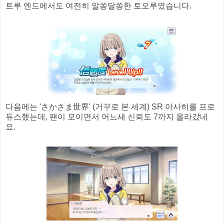
트루 엔드에서도 여전히 알쏭달쏭한 토오루였습니다.
다음에는 'さかさま世界' (거꾸로 본 세계) SR 아사히를 프로
듀스했는데, 팬이 모이면서 어느새 신뢰도 7까지 올라갔네
요.