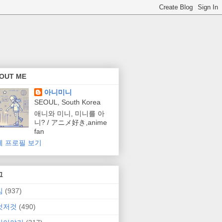
OUT ME
아니미니
SEOUL, South Korea
애니와 미니, 미니를 아
니? / アニメ好き,anime
fan
체 프로필 보기
그
임
(937)
것저것
(490)