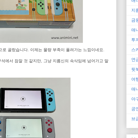
애
지
금
애
투
스
션으로 골랐습니다. 이제는 물량 부족이 풀려가는 느낌이네요.
연
석에서 잠잘 것 같지만, 그냥 지름신의 속삭임에 넘어가고 말
뒷
여
애
야
공
브