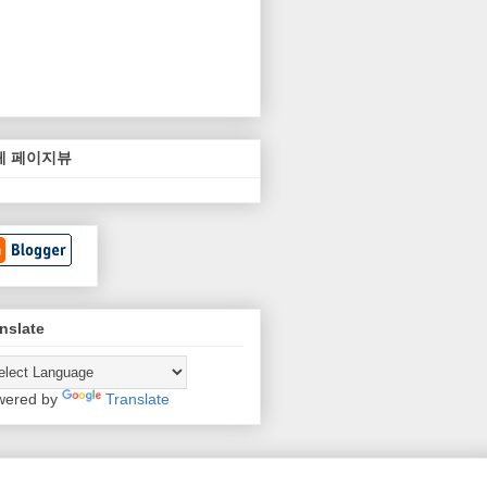
체 페이지뷰
nslate
wered by
Translate