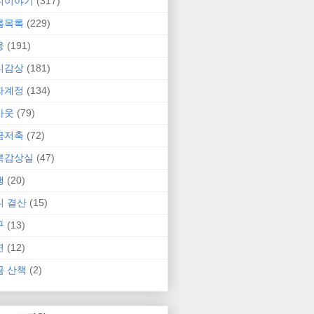
니이야기
(317)
름목록
(229)
융
(191)
니감상
(181)
자계정
(134)
카웃
(79)
금저축
(72)
북감상실
(47)
행
(20)
니 결산
(15)
구
(13)
연
(12)
금 산책
(2)