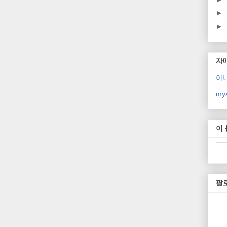
►
►
자
아
myA
이
팔