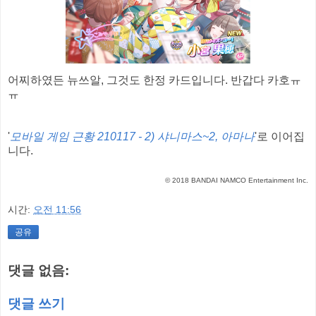
어찌하였든 뉴쓰알, 그것도 한정 카드입니다. 반갑다 카호ㅠ
ㅠ
'
모바일 게임 근황 210117 - 2) 샤니마스~2, 아마나
'로 이어집
니다.
© 2018 BANDAI NAMCO Entertainment Inc.
시간:
오전 11:56
공유
댓글 없음:
댓글 쓰기