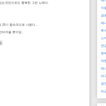
애
 있는것만으로도 행복한 그런 노래다.
지
금
애
 25기 합숙곡으로 나왔다...
투
 안타까울 뿐이당..
스
연
뒷
여
애
야
공
브