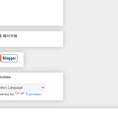
체 페이지뷰
nslate
wered by
Translate