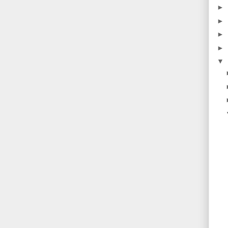
►
►
►
►
▼