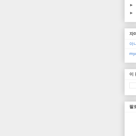
►
►
자
아
myA
이
팔