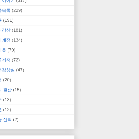
니이야기
(317)
름목록
(229)
융
(191)
니감상
(181)
자계정
(134)
카웃
(79)
금저축
(72)
북감상실
(47)
행
(20)
니 결산
(15)
구
(13)
연
(12)
금 산책
(2)