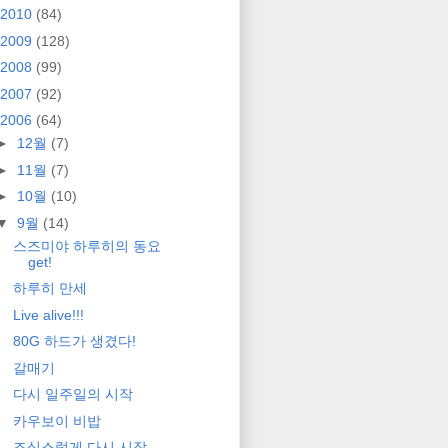
2010
(84)
2009
(128)
2008
(99)
2007
(92)
2006
(64)
►
12월
(7)
►
11월
(7)
►
10월
(10)
▼
9월
(14)
스즈미야 하루히의 동요
get!
하루히 만세
Live alive!!!
80G 하드가 생겼다!
갈매기
다시 일주일의 시작
카우보이 비밥
조심스럽게 다시 시작...