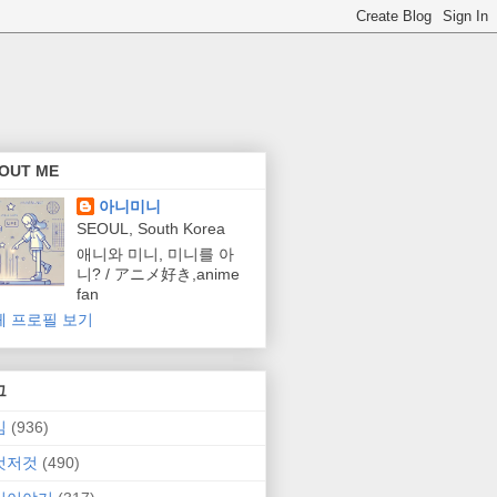
OUT ME
아니미니
SEOUL, South Korea
애니와 미니, 미니를 아
니? / アニメ好き,anime
fan
체 프로필 보기
그
임
(936)
것저것
(490)