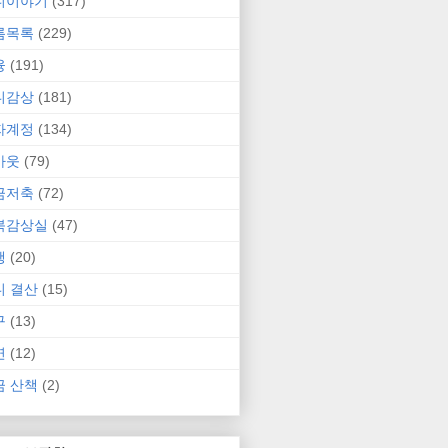
니이야기
(317)
름목록
(229)
융
(191)
니감상
(181)
자계정
(134)
카웃
(79)
금저축
(72)
북감상실
(47)
행
(20)
니 결산
(15)
구
(13)
연
(12)
금 산책
(2)