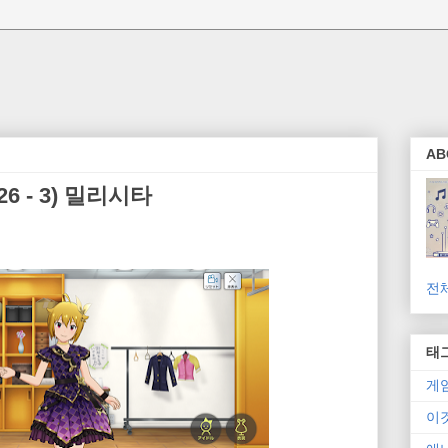
AB
6 - 3) 밀리시타
전
태
게
이