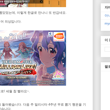
자
뽑았었는데, 이렇게 한글로 만나니 또 반갑네요.
아
티어 의상입니다.
myA
이
팔
! 세월 참 빨라요~.
 돌아봤습니다. 다음 주 밀리시타 4주년 무료 뽑기 행운을 기
겠습니다.