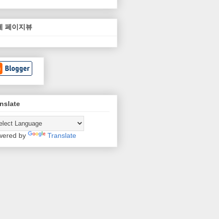
체 페이지뷰
nslate
wered by
Translate