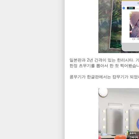
일본판과 2년 간격이 있는 한리시타. 
한정 츠무기를 뽑아서 한 컷 찍어봤습니
콩무기가 한글판에서는 컁무기가 되었