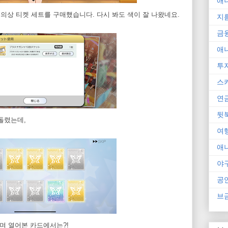
애
연 의상 티켓 세트를 구매했습니다. 다시 봐도 색이 잘 나왔네요.
지
금
애
투
스
연
뒷
돌렸는데,
여
애
야
공
브
리며 열어본 카드에서는?!