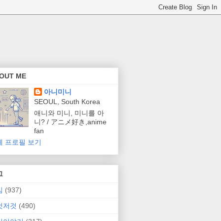
OUT ME
아니미니
SEOUL, South Korea
애니와 미니, 미니를 아
니? / アニメ好き,anime
fan
체 프로필 보기
그
임
(937)
것저것
(490)