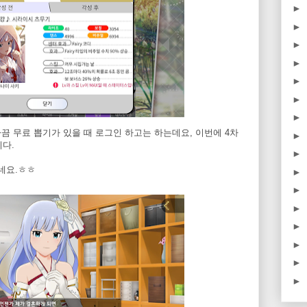
►
►
►
►
►
►
►
가끔 무료 뽑기가 있을 때 로그인 하고는 하는데요, 이번에 4차
►
다.
►
네요.ㅎㅎ
►
►
►
►
►
►
►