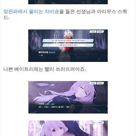
장판파에서 울리는 자비송
을 들은 선생님과 아리우스 스쿼
드.
나쁜 베이트리체는 빨리 쓰러뜨려야죠.