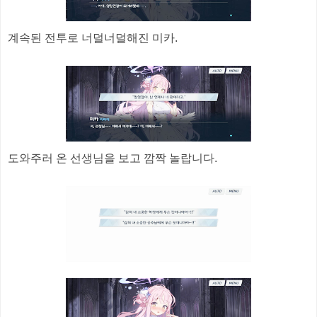
계속된 전투로 너덜너덜해진 미카.
도와주러 온 선생님을 보고 깜짝 놀랍니다.