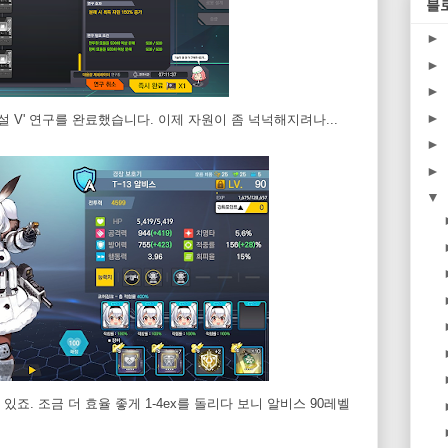
블
►
►
►
►
설 V' 연구를 완료했습니다. 이제 자원이 좀 넉넉해지려나...
►
►
▼
죠. 조금 더 효율 좋게 1-4ex를 돌리다 보니 알비스 90레벨