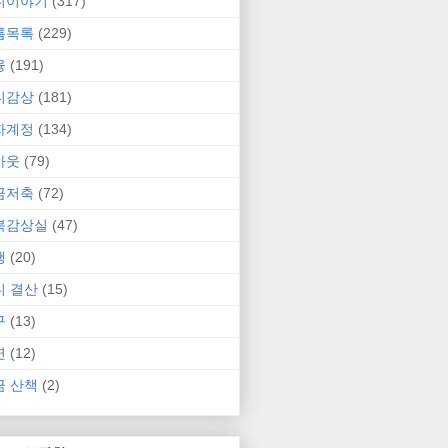
니이야기
(317)
름목록
(229)
융
(191)
니감상
(181)
자계정
(134)
카웃
(79)
금저축
(72)
북감상실
(47)
행
(20)
니 결산
(15)
구
(13)
연
(12)
금 산책
(2)