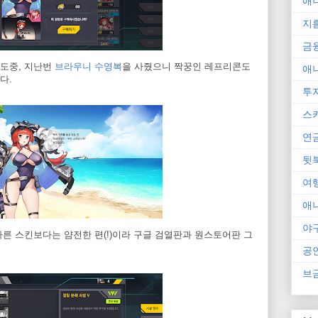
애
지
금
도중, 지난번
브라우니 수영복
을 사줬으니 짝꿍인 레프리콘도
애
다.
투
스
연
뒷
여
애
야
른 스킨보다는 얌전한 편(!)이라 구글 검열판과 원스토어판 그
공
브