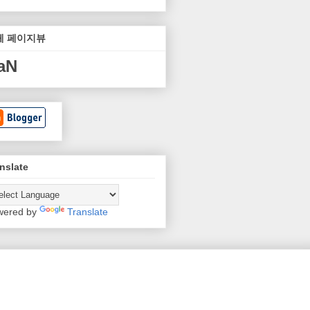
체 페이지뷰
aN
nslate
wered by
Translate