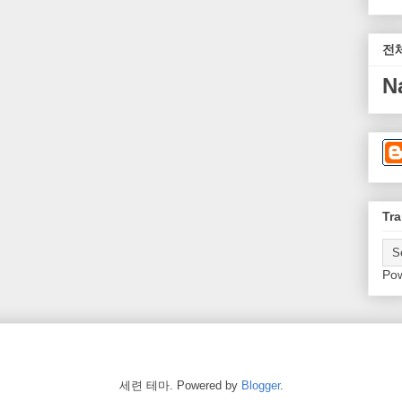
전
N
Tra
Po
세련 테마. Powered by
Blogger
.