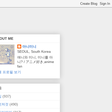
OUT ME
아니미니
SEOUL, South Korea
애니와 미니, 미니를 아
니? / アニメ好き,anime
fan
체 프로필 보기
그
임
(937)
것저것
(490)