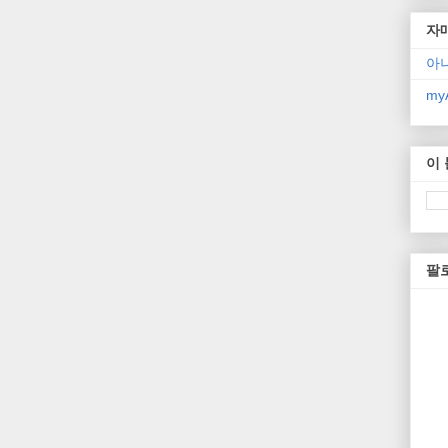
자
아
myA
이
팔